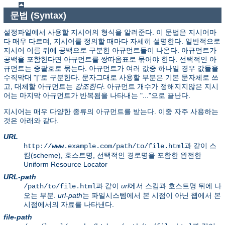
문법 (Syntax)
설정파일에서 사용할 지시어의 형식을 알려준다. 이 문법은 지시어마
다 매우 다르며, 지시어를 정의할 때마다 자세히 설명한다. 일반적으로
지시어 이름 뒤에 공백으로 구분한 아규먼트들이 나온다. 아규먼트가
공백을 포함한다면 아규먼트를 쌍따옴표로 묶어야 한다. 선택적인 아
규먼트는 중괄호로 묶는다. 아규먼트가 여러 값중 하나일 경우 값들을
수직막대 "|"로 구분한다. 문자그대로 사용할 부분은 기본 문자체로 쓰
고, 대체할 아규먼트는
강조한다
. 아규먼트 개수가 정해지지않은 지시
어는 마지막 아규먼트가 반복됨을 나타내는 "..."으로 끝난다.
지시어는 매우 다양한 종류의 아규먼트를 받는다. 이중 자주 사용하는
것은 아래와 같다.
URL
과 같이 스
http://www.example.com/path/to/file.html
킴(scheme), 호스트명, 선택적인 경로명을 포함한 완전한
Uniform Resource Locator
URL-path
과 같이
url
에서 스킴과 호스트명 뒤에 나
/path/to/file.html
오는 부분.
url-path
는 파일시스템에서 본 시점이 아닌 웹에서 본
시점에서의 자료를 나타낸다.
file-path