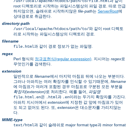
과 같이
/usr/local/apache/htdocs/path/to/file.html
root 디렉토리로 시작하는 파일시스템상의 파일 경로. 따로 언급
하지않으면, 슬래쉬로 시작하지않은
file-path
는
ServerRoot
에
상대경로로 취급한다.
directory-path
와 같이 root 디렉토
/usr/local/apache/htdocs/path/to/
리로 시작하는 파일시스템상의 디렉토리 경로.
filename
과 같이 경로 정보가 없는 파일명.
file.html
regex
Perl 형식의
정규표현식(regular expression)
. 지시어는
regex
로
무엇인가를 검색한다.
extension
일반적으로
filename
에서 마지막 마침표 뒤에 나오는 부분이다.
그러나 아파치는 여러 확장자를 인식할 수 있기때문에,
filename
에 마침표가 여러개 포함된 경우 마침표로 구분된 모든 부분을
확장자(extension)
로 처리한다. 예를 들어,
파일명
은
과
이라는 두가지 확장자를 가진다.
file.html.en
.html
.en
아파치 지시어에서
extension
에 지정한 값 앞에 마침표가 있어
도 되고 없어도 된다. 또,
extension
은 대소문자를 가리지않는
다.
MIME-type
과 같이 슬래쉬로 major format type과 minor format
text/html