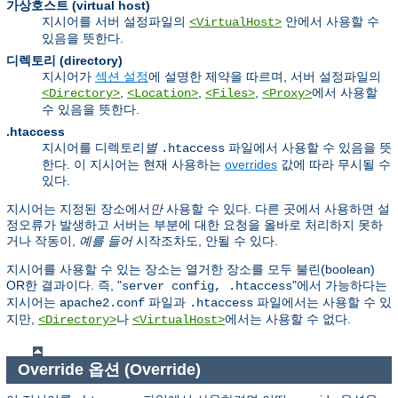
가상호스트 (virtual host)
지시어를 서버 설정파일의
안에서 사용할 수
<VirtualHost>
있음을 뜻한다.
디렉토리 (directory)
지시어가
섹션 설정
에 설명한 제약을 따르며, 서버 설정파일의
,
,
,
에서 사용할
<Directory>
<Location>
<Files>
<Proxy>
수 있음을 뜻한다.
.htaccess
지시어를 디렉토리
별
파일에서 사용할 수 있음을 뜻
.htaccess
한다. 이 지시어는 현재 사용하는
overrides
값에 따라 무시될 수
있다.
지시어는 지정된 장소에서
만
사용할 수 있다. 다른 곳에서 사용하면 설
정오류가 발생하고 서버는 부분에 대한 요청을 올바로 처리하지 못하
거나 작동이,
예를 들어
시작조차도, 안될 수 있다.
지시어를 사용할 수 있는 장소는 열거한 장소를 모두 불린(boolean)
OR한 결과이다. 즉, "
"에서 가능하다는
server config, .htaccess
지시어는
파일과
파일에서는 사용할 수 있
apache2.conf
.htaccess
지만,
나
에서는 사용할 수 없다.
<Directory>
<VirtualHost>
Override 옵션 (Override)