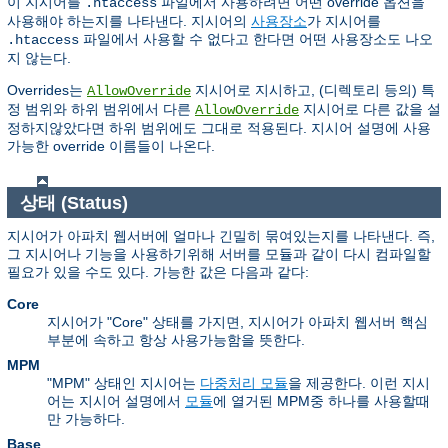
이 지시어를
파일에서 사용하려면 어떤 override 옵션을
.htaccess
사용해야 하는지를 나타낸다. 지시어의
사용장소
가 지시어를
파일에서 사용할 수 없다고 한다면 어떤 사용장소도 나오
.htaccess
지 않는다.
Overrides는
지시어로 지시하고, (디렉토리 등의) 특
AllowOverride
정 범위와 하위 범위에서 다른
지시어로 다른 값을 설
AllowOverride
정하지않았다면 하위 범위에도 그대로 적용된다. 지시어 설명에 사용
가능한 override 이름들이 나온다.
상태 (Status)
지시어가 아파치 웹서버에 얼마나 긴밀히 묶여있는지를 나타낸다. 즉,
그 지시어나 기능을 사용하기위해 서버를 모듈과 같이 다시 컴파일할
필요가 있을 수도 있다. 가능한 값은 다음과 같다:
Core
지시어가 "Core" 상태를 가지면, 지시어가 아파치 웹서버 핵심
부분에 속하고 항상 사용가능함을 뜻한다.
MPM
"MPM" 상태인 지시어는
다중처리 모듈
을 제공한다. 이런 지시
어는 지시어 설명에서
모듈
에 열거된 MPM중 하나를 사용할때
만 가능하다.
Base