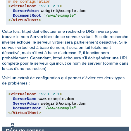
# de configuration
<
VirtualHost
192.0
.
2.1
>
ServerAdmin
 webgirl@example
.
dom

DocumentRoot
"/www/example"
</
VirtualHost
>
Cette fois, httpd doit effectuer une recherche DNS inverse pour
trouver le nom
de ce serveur virtuel. Si cette recherche
ServerName
inverse échoue, le serveur virtuel sera partiellement désactivé. Si le
serveur virtuel est à base de nom, il sera en fait totalement
désactivé, mais s'il est à base d'adresse IP, il fonctionnera
probablement. Cependant, httpd échouera s'il doit générer une URL
complète pour le serveur qui inclut ce nom de serveur (comme dans
le cas d'une redirection).
Voici un extrait de configuration qui permet d'éviter ces deux types
de problèmes :
<
VirtualHost
192.0
.
2.1
>
ServerName
 www
.
example
.
dom

ServerAdmin
 webgirl@example
.
dom

DocumentRoot
"/www/example"
</
VirtualHost
>
Déni de service