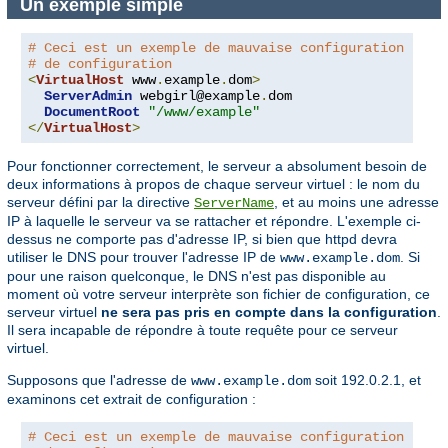
Un exemple simple
# Ceci est un exemple de mauvaise configuration ; ne
# de configuration
<
VirtualHost
 www
.
example
.
dom
>
ServerAdmin
 webgirl@example
.
dom

DocumentRoot
"/www/example"
</
VirtualHost
>
Pour fonctionner correctement, le serveur a absolument besoin de
deux informations à propos de chaque serveur virtuel : le nom du
serveur défini par la directive
, et au moins une adresse
ServerName
IP à laquelle le serveur va se rattacher et répondre. L'exemple ci-
dessus ne comporte pas d'adresse IP, si bien que httpd devra
utiliser le DNS pour trouver l'adresse IP de
. Si
www.example.dom
pour une raison quelconque, le DNS n'est pas disponible au
moment où votre serveur interprète son fichier de configuration, ce
serveur virtuel
ne sera pas pris en compte dans la configuration
.
Il sera incapable de répondre à toute requête pour ce serveur
virtuel.
Supposons que l'adresse de
soit 192.0.2.1, et
www.example.dom
examinons cet extrait de configuration :
# Ceci est un exemple de mauvaise configuration ; ne