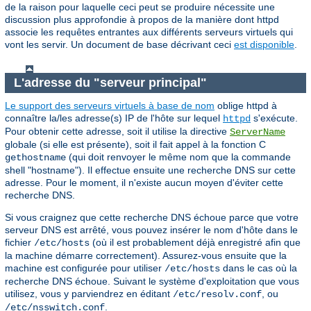
de la raison pour laquelle ceci peut se produire nécessite une
discussion plus approfondie à propos de la manière dont httpd
associe les requêtes entrantes aux différents serveurs virtuels qui
vont les servir. Un document de base décrivant ceci
est disponible
.
L'adresse du "serveur principal"
Le support des serveurs virtuels à base de nom
oblige httpd à
connaître la/les adresse(s) IP de l'hôte sur lequel
s'exécute.
httpd
Pour obtenir cette adresse, soit il utilise la directive
ServerName
globale (si elle est présente), soit il fait appel à la fonction C
(qui doit renvoyer le même nom que la commande
gethostname
shell "hostname"). Il effectue ensuite une recherche DNS sur cette
adresse. Pour le moment, il n'existe aucun moyen d'éviter cette
recherche DNS.
Si vous craignez que cette recherche DNS échoue parce que votre
serveur DNS est arrêté, vous pouvez insérer le nom d'hôte dans le
fichier
(où il est probablement déjà enregistré afin que
/etc/hosts
la machine démarre correctement). Assurez-vous ensuite que la
machine est configurée pour utiliser
dans le cas où la
/etc/hosts
recherche DNS échoue. Suivant le système d'exploitation que vous
utilisez, vous y parviendrez en éditant
, ou
/etc/resolv.conf
.
/etc/nsswitch.conf