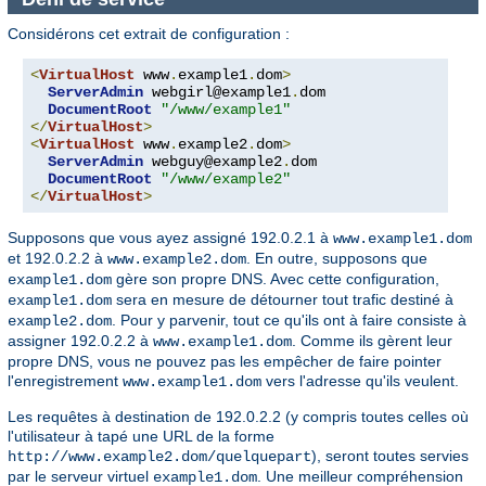
Considérons cet extrait de configuration :
<
VirtualHost
 www
.
example1
.
dom
>
ServerAdmin
 webgirl@example1
.
dom

DocumentRoot
"/www/example1"
</
VirtualHost
>
<
VirtualHost
 www
.
example2
.
dom
>
ServerAdmin
 webguy@example2
.
dom

DocumentRoot
"/www/example2"
</
VirtualHost
>
Supposons que vous ayez assigné 192.0.2.1 à
www.example1.dom
et 192.0.2.2 à
. En outre, supposons que
www.example2.dom
gère son propre DNS. Avec cette configuration,
example1.dom
sera en mesure de détourner tout trafic destiné à
example1.dom
. Pour y parvenir, tout ce qu'ils ont à faire consiste à
example2.dom
assigner 192.0.2.2 à
. Comme ils gèrent leur
www.example1.dom
propre DNS, vous ne pouvez pas les empêcher de faire pointer
l'enregistrement
vers l'adresse qu'ils veulent.
www.example1.dom
Les requêtes à destination de 192.0.2.2 (y compris toutes celles où
l'utilisateur à tapé une URL de la forme
), seront toutes servies
http://www.example2.dom/quelquepart
par le serveur virtuel
. Une meilleur compréhension
example1.dom